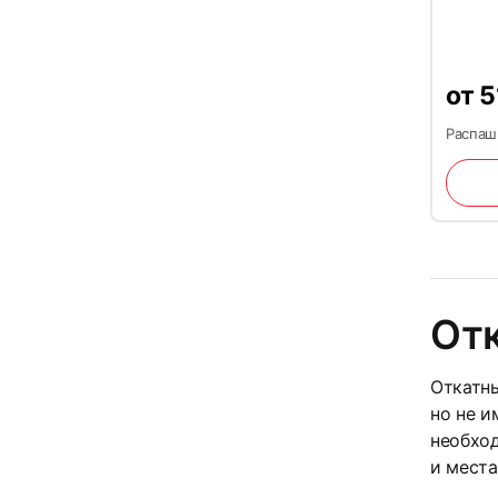
от
5
28
Распашн
От
31
Откатн
но не и
необход
и места