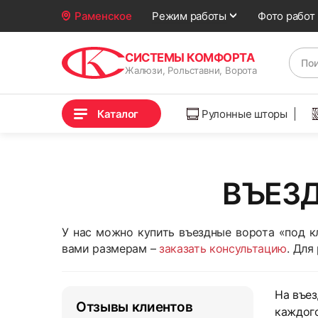
Фото работ
Раменское
Режим работы
СИСТЕМЫ КОМФОРТА
Жалюзи, Рольставни, Ворота
Каталог
Рулонные шторы
ВЪЕЗД
У нас можно купить въездные ворота «под 
вами размерам –
заказать консультацию
. Для
На въез
Отзывы клиентов
каждого