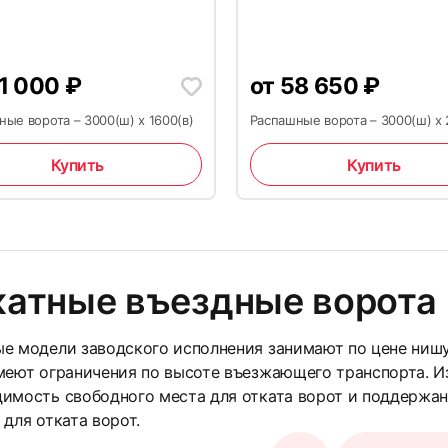
1 000
₽
от
58 650
₽
29
ые ворота – 3000(ш) x 1600(в)
Распашные ворота – 3000(ш) x 
Купить
Купить
катные въездные ворота
32
ые модели заводского исполнения занимают по цене ниш
меют ограничения по высоте въезжающего транспорта. И
имость свободного места для отката ворот и поддержани
 для отката ворот.