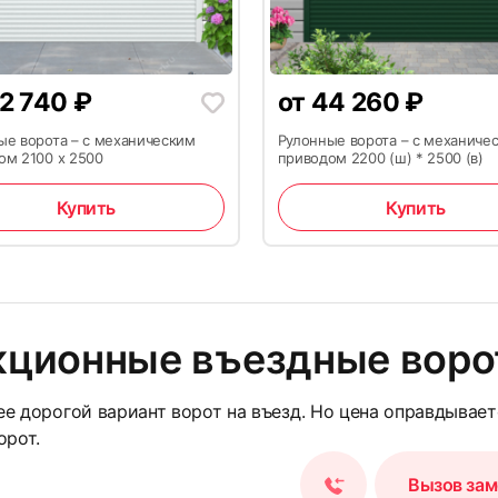
11
2 740
₽
от
44 260
₽
ые ворота – с механическим
Рулонные ворота – с механиче
ом 2100 х 2500
приводом 2200 (ш) * 2500 (в)
Купить
Купить
14
кционные въездные воро
е дорогой вариант ворот на въезд. Но цена оправдывае
орот.
Вызов за