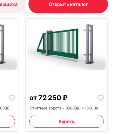
мерщика
Открыть каталог
от
72 250
₽
00(в)
Откатные ворота – 3500(ш) х 1500(в)
Купить