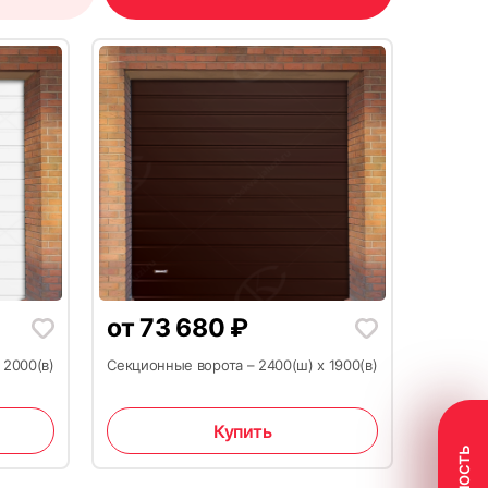
18
от
73 680
₽
21
 2000(в)
Секционные ворота – 2400(ш) х 1900(в)
Купить