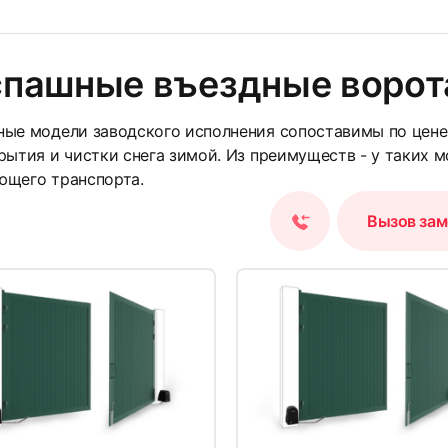
спашные въездные ворот
23
ые модели заводского исполнения сопоставимы по цене
рытия и чистки снега зимой. Из преимуществ - у таких 
ющего транспорта.
Вызов за
26