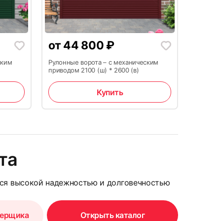
12
от
44 800
₽
ским
Рулонные ворота – с механическим
приводом 2100 (ш) * 2600 (в)
Купить
15
та
тся высокой надежностью и долговечностью
мерщика
Открыть каталог