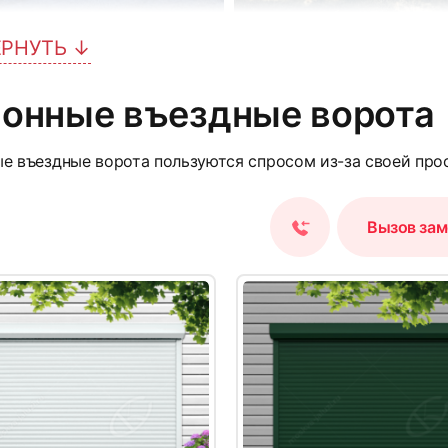
ЕРНУТЬ ↓
5
лонные въездные ворота
е въездные ворота пользуются спросом из-за своей прос
Вызов за
8