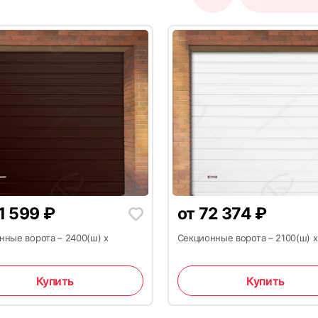
17
1 599
₽
от
72 374
₽
20
нные ворота – 2400(ш) х
Секционные ворота – 2100(ш) х
Купить
Купить