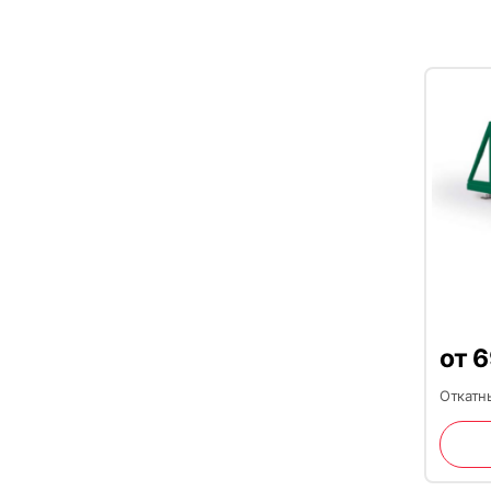
от
6
Откатны