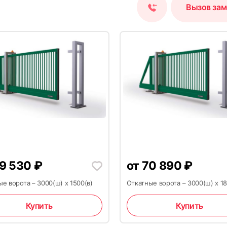
Вызов за
9 530
₽
от
70 890
₽
е ворота – 3000(ш) х 1500(в)
Откатные ворота – 3000(ш) х 18
Купить
Купить