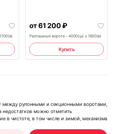
от
61 200
₽
30
2100(в)
Распашные ворота – 4000(ш) x 1600(в)
Купить
33
у между рулонными и секционными воротами,
з недостатков можно отметить
е в чистоте, в том числе и зимой, механизма