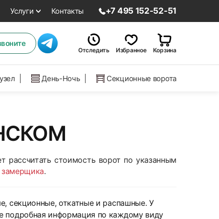
+7 495 152-52-51
Услуги
Контакты
звоните
Отследить
Избранное
Корзина
нузел
День-Ночь
Секционные ворота
ЕНСКОМ
т рассчитать стоимость ворот по указанным
 замерщика
.
е, секционные, откатные и распашные. У
же подробная информация по каждому виду