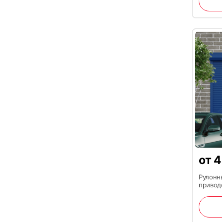
19
от
4
Рулонн
приводо
22