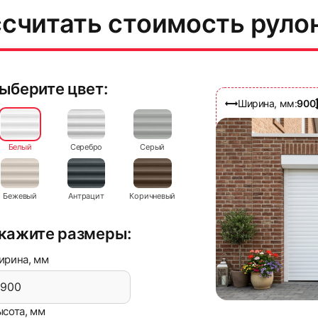
считать стоимость руло
ыберите цвет:
Ширина, мм:
900
32
Белый
Серебро
Серый
Бежевый
Антрацит
Коричневый
кажите размеры:
ирина, мм
сота, мм