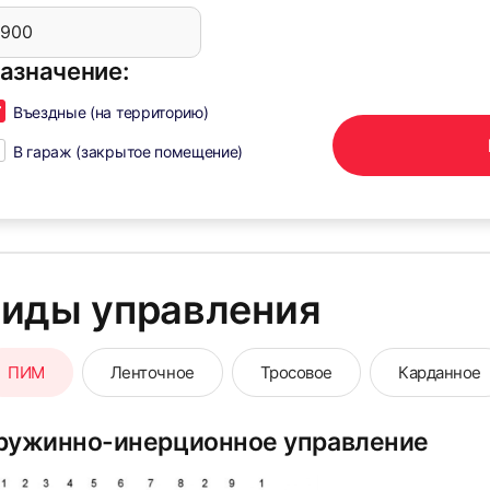
азначение:
Въездные (на территорию)
В гараж (закрытое помещение)
иды управления
ПИМ
Ленточное
Тросовое
Карданное
ружинно-инерционное управление