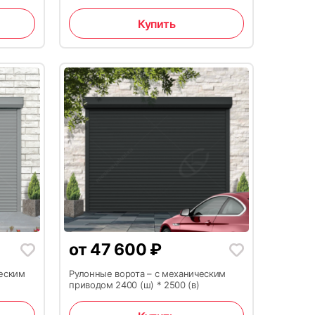
Купить
15
от
47 600
₽
ческим
Рулонные ворота – с механическим
18
приводом 2400 (ш) * 2500 (в)