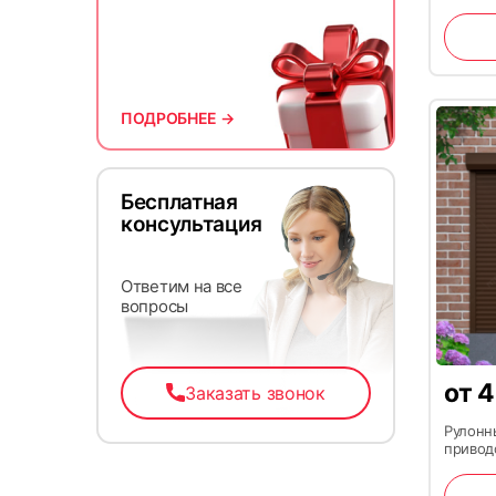
ПОДРОБНЕЕ →
13
Бесплатная
консультация
Ответим на все
вопросы
от
4
Заказать звонок
Рулонн
16
приводо