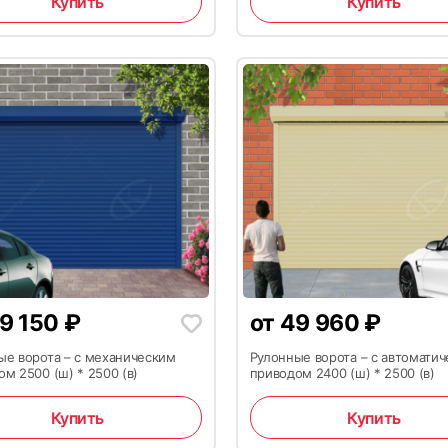
Купить
Купить
20
9 150
₽
от
49 960
₽
ые ворота – с механическим
Рулонные ворота – с автомати
м 2500 (ш) * 2500 (в)
приводом 2400 (ш) * 2500 (в)
23
Купить
Купить