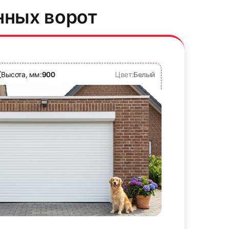
нных ворот
Высота, мм:
900
Цвет:
Белый
33