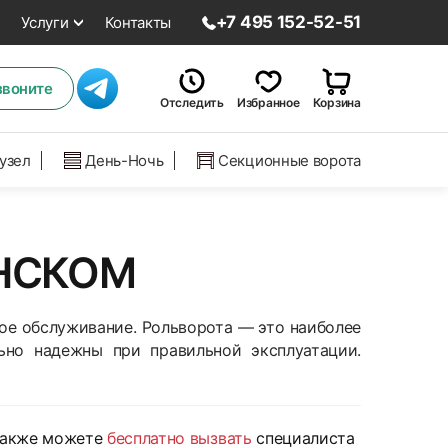
+7 495 152-52-51
Услуги
Контакты
звоните
Отследить
Избранное
Корзина
нузел
День-Ночь
Секционные ворота
ЕНСКОМ
ое обслуживание. Рольворота — это наиболее
ьно надежны при правильной эксплуатации.
Также можете
бесплатно вызвать
специалиста