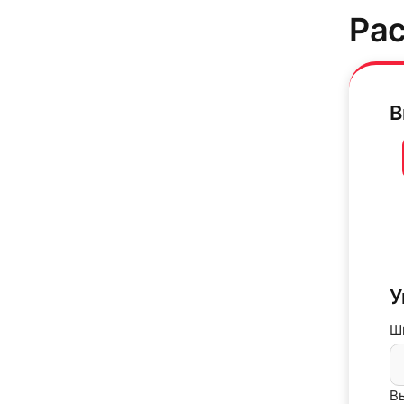
Рас
В
31
У
Ш
Вы