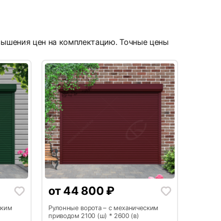
овышения цен на комплектацию. Точные цены
9
от
44 800
₽
12
ским
Рулонные ворота – с механическим
приводом 2100 (ш) * 2600 (в)