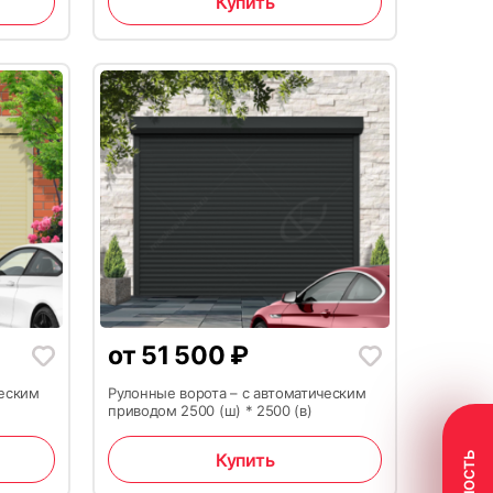
Купить
21
от
51 500
₽
ческим
Рулонные ворота – с автоматическим
приводом 2500 (ш) * 2500 (в)
24
Купить