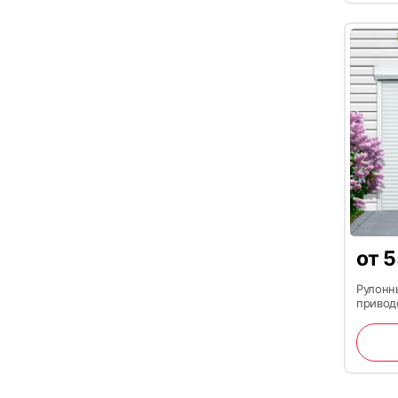
25
от
5
Рулонн
приводо
28