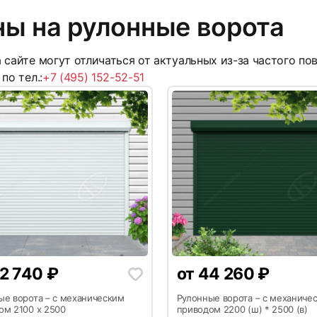
ы на рулонные ворота
 сайте могут отличаться от актуальных из-за частого п
по тел.:
+7 (495) 152-52-51
8
2 740
₽
от
44 260
₽
11
ые ворота – с механическим
Рулонные ворота – с механиче
ом 2100 х 2500
приводом 2200 (ш) * 2500 (в)