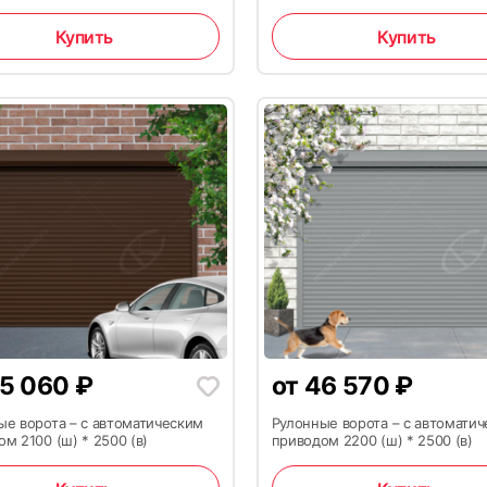
Купить
Купить
14
5 060
₽
от
46 570
₽
ые ворота – с автоматическим
Рулонные ворота – с автомати
17
м 2100 (ш) * 2500 (в)
приводом 2200 (ш) * 2500 (в)