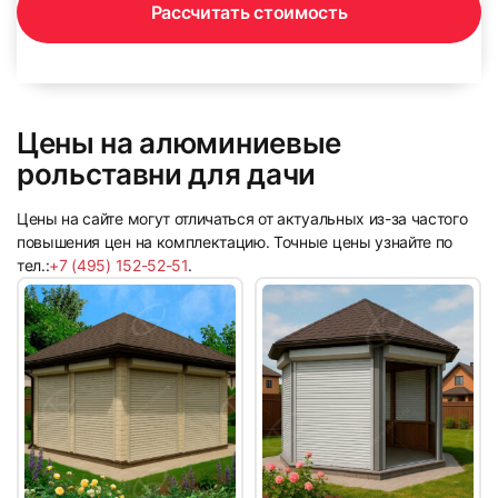
Рассчитать стоимость
23
24
Цены на алюминиевые
рольставни для дачи
Цены на сайте могут отличаться от актуальных из-за частого
повышения цен на комплектацию. Точные цены узнайте по
тел.:
+7 (495) 152-52-51
.
25
26
27
28