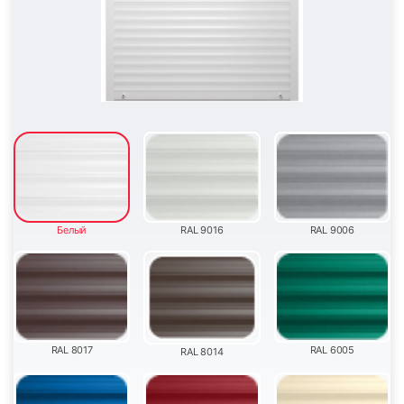
11
12
13
14
Белый
RAL 9016
RAL 9006
15
16
RAL 8017
RAL 6005
RAL 8014