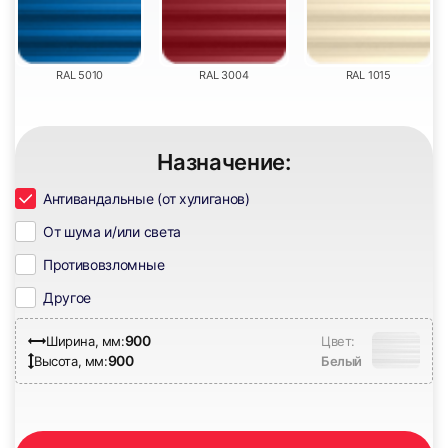
17
18
RAL 5010
RAL 3004
RAL 1015
Назначение:
Антивандальные (от хулиганов)
От шума и/или света
19
20
Противовзломные
Другое
900
Ширина, мм:
Цвет:
900
Высота, мм:
Белый
21
22