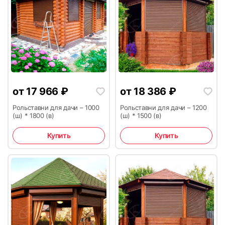
45
46
от
17 966
₽
от
18 386
₽
Рольставни для дачи – 1000
Рольставни для дачи – 1200
(ш) * 1800 (в)
(ш) * 1500 (в)
Купить
Купить
47
48