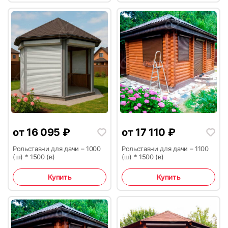
39
40
41
42
от
16 095
₽
от
17 110
₽
Рольставни для дачи – 1000
Рольставни для дачи – 1100
(ш) * 1500 (в)
(ш) * 1500 (в)
Купить
Купить
43
44