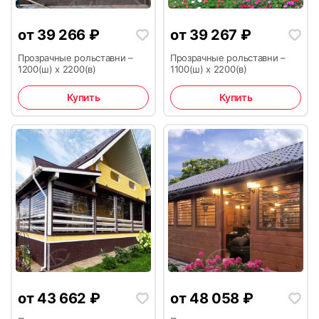
от
39 266
₽
от
39 267
₽
Прозрачные рольставни –
Прозрачные рольставни –
61
1200(ш) х 2200(в)
1100(ш) х 2200(в)
Купить
Купить
от
43 662
₽
от
48 058
₽