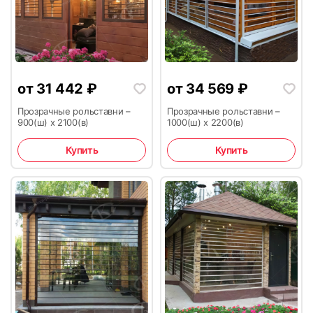
55
56
от
31 442
₽
от
34 569
₽
Прозрачные рольставни –
Прозрачные рольставни –
900(ш) х 2100(в)
1000(ш) х 2200(в)
57
58
Купить
Купить
59
60