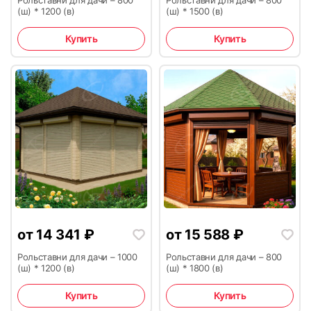
(ш) * 1200 (в)
(ш) * 1500 (в)
33
34
Купить
Купить
35
36
от
14 341
₽
от
15 588
₽
37
38
Рольставни для дачи – 1000
Рольставни для дачи – 800
(ш) * 1200 (в)
(ш) * 1800 (в)
Купить
Купить