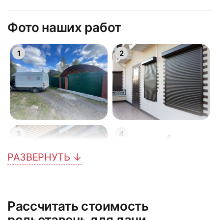
Фото наших работ
1
2
3
4
РАЗВЕРНУТЬ ↓
Рассчитать стоимость
5
6
рольставень для дачи