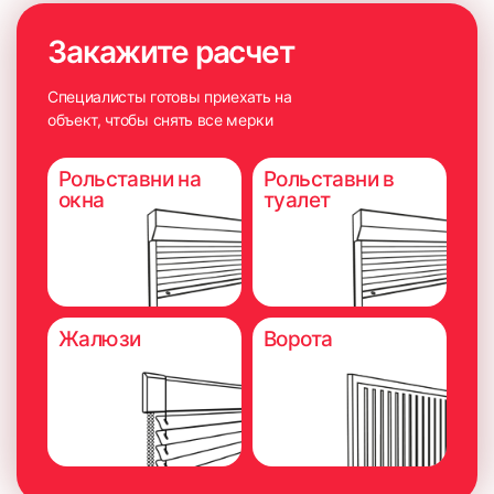
Закажите расчет
Специалисты готовы приехать на
объект, чтобы снять все мерки
Рольставни на
Рольставни в
окна
туалет
Жалюзи
Ворота