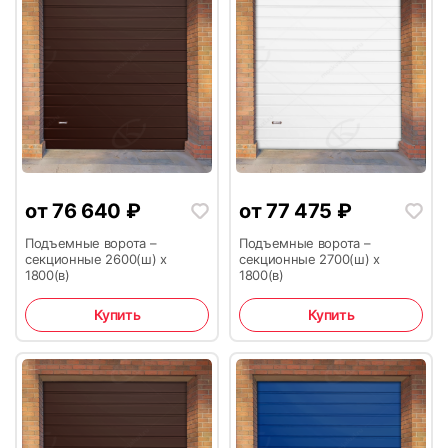
от
76 640
₽
от
77 475
₽
Подъемные ворота –
Подъемные ворота –
секционные 2600(ш) х
секционные 2700(ш) х
1800(в)
1800(в)
Купить
Купить