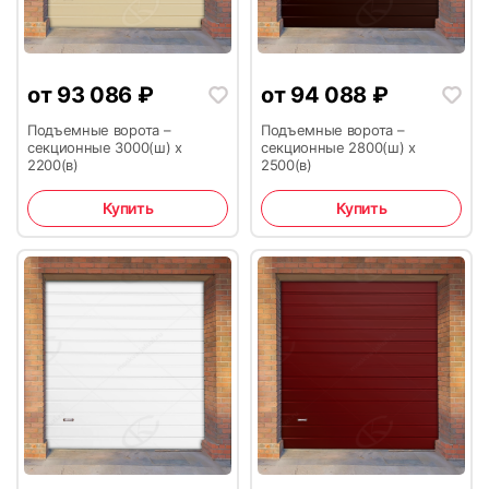
от
93 086
₽
от
94 088
₽
Подъемные ворота –
Подъемные ворота –
секционные 3000(ш) х
секционные 2800(ш) х
2200(в)
2500(в)
Купить
Купить