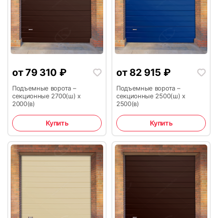
от
79 310
₽
от
82 915
₽
Подъемные ворота –
Подъемные ворота –
секционные 2700(ш) х
секционные 2500(ш) х
2000(в)
2500(в)
Купить
Купить