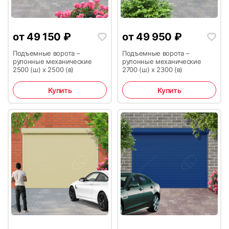
29
30
от
49 150
₽
от
49 950
₽
Подъемные ворота –
Подъемные ворота –
рулонные механические
рулонные механические
2500 (ш) х 2500 (в)
2700 (ш) х 2300 (в)
Купить
Купить
31
32
33
34