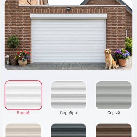
51
52
53
54
Белый
Серебро
Серый
55
56