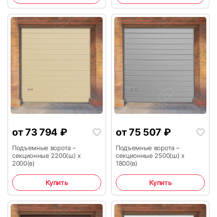
от
73 794
₽
от
75 507
₽
Подъемные ворота –
Подъемные ворота –
секционные 2200(ш) х
секционные 2500(ш) х
2000(в)
1800(в)
Купить
Купить