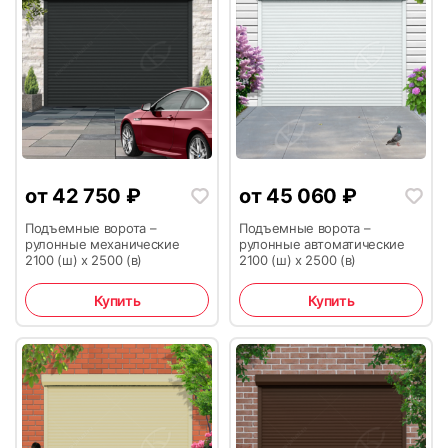
19
20
от
42 750
₽
от
45 060
₽
Подъемные ворота –
Подъемные ворота –
рулонные механические
рулонные автоматические
2100 (ш) х 2500 (в)
2100 (ш) х 2500 (в)
21
22
Купить
Купить
23
24