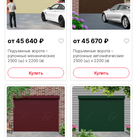
от
45 640
₽
от
45 670
₽
25
26
Подъемные ворота –
Подъемные ворота –
рулонные механические
рулонные автоматические
2500 (ш) х 2200 (в)
2500 (ш) х 2200 (в)
Купить
Купить
27
28