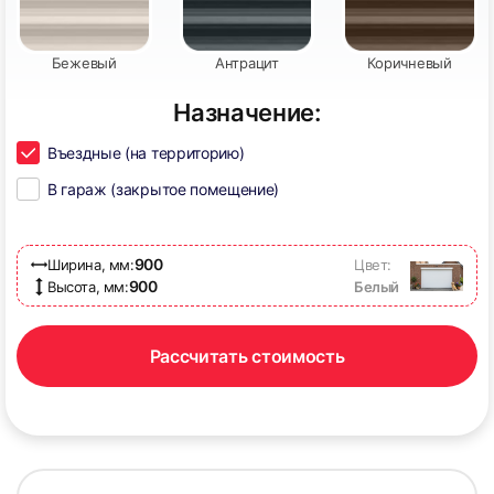
Бежевый
Антрацит
Коричневый
57
58
Назначение:
Въездные (на территорию)
В гараж (закрытое помещение)
900
Ширина, мм:
Цвет:
59
60
900
Высота, мм:
Белый
Рассчитать стоимость
61
62