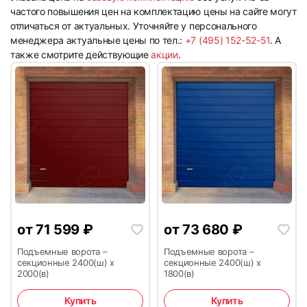
частого повышения цен на комплектацию цены на сайте могут
отличаться от актуальных. Уточняйте у персонального
менеджера актуальные цены по тел.:
+7 (495) 152-52-51
. А
также смотрите действующие
акции
.
от
71 599
₽
от
73 680
₽
Подъемные ворота –
Подъемные ворота –
секционные 2400(ш) х
секционные 2400(ш) х
2000(в)
1800(в)
Купить
Купить