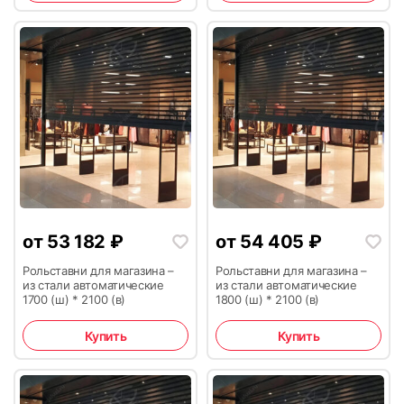
15
16
17
18
от
53 182
₽
от
54 405
₽
Рольставни для магазина –
Рольставни для магазина –
из стали автоматические
из стали автоматические
19
20
1700 (ш) * 2100 (в)
1800 (ш) * 2100 (в)
Купить
Купить