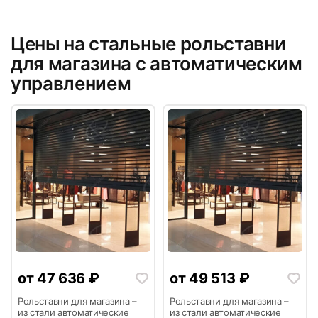
Цены на стальные рольставни
5
6
для магазина с автоматическим
управлением
7
8
от
47 636
₽
от
49 513
₽
9
10
Рольставни для магазина –
Рольставни для магазина –
из стали автоматические
из стали автоматические